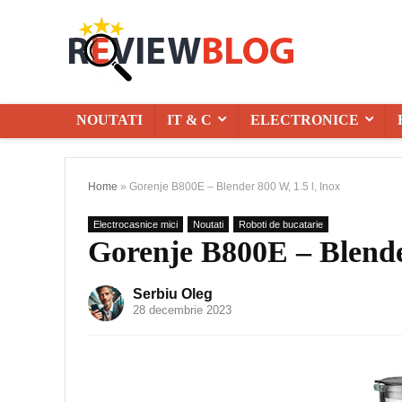
NOUTATI
IT & C
ELECTRONICE
Home
»
Gorenje B800E – Blender 800 W, 1.5 l, Inox
Electrocasnice mici
Noutati
Roboti de bucatarie
Gorenje B800E – Blender
Serbiu Oleg
28 decembrie 2023