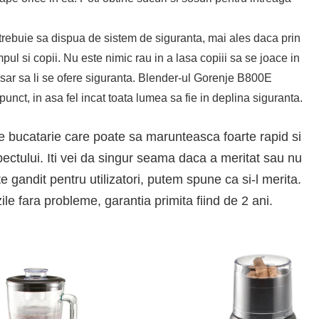
 trebuie sa dispua de sistem de siguranta, mai ales daca prin
ul si copii. Nu este nimic rau in a lasa copiii sa se joace in
esar sa li se ofere siguranta. Blender-ul Gorenje B800E
nct, in asa fel incat toata lumea sa fie in deplina siguranta.
 bucatarie care poate sa marunteasca foarte rapid si
pectului. Iti vei da singur seama daca a meritat sau nu
este gandit pentru utilizatori, putem spune ca si-l merita.
 zile fara probleme, garantia primita fiind de 2 ani.