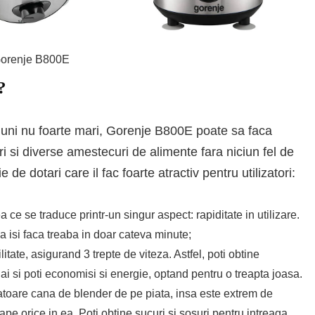
orenje B800E
?
iuni nu foarte mari, Gorenje B800E poate sa faca
ri si diverse amestecuri de alimente fara niciun fel de
 de dotari care il fac foarte atractiv pentru utilizatori:
 ce se traduce printr-un singur aspect: rapiditate in utilizare.
sa isi faca treaba in doar cateva minute;
itate, asigurand 3 trepte de viteza. Astfel, poti obtine
 ai si poti economisi si energie, optand pentru o treapta joasa.
atoare cana de blender de pe piata, insa este extrem de
ape orice in ea. Poti obtine sucuri si sosuri pentru intreaga