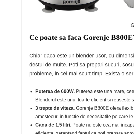
G
Ce poate sa faca Gorenje B800E
Chiar daca este un blender usor, cu dimens
destul de multe. Poti sa prepari sucuri, sosu
probleme, in cel mai scurt timp. Exista o serie
Puterea de 600W
. Puterea este una mare, ceea
Blenderul este unul foarte eficient si reuseste 
3 trepte de viteza
. Gorenje B800E ofera flexibil
amestecuri in functie de necesitatile pe care le
Cana de 1.5 litri
. Poate nu este cea mai incap
eficienta, garantand faptul ca poti prepara apro