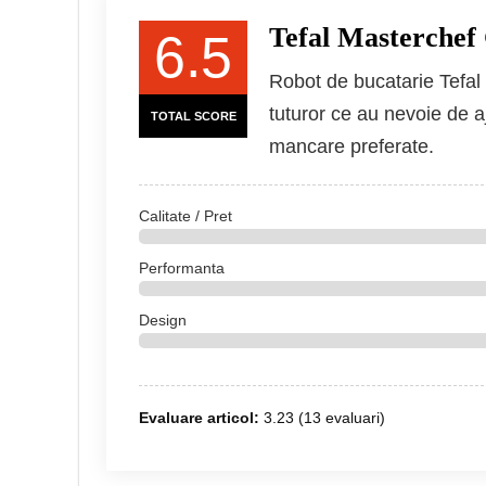
Tefal Masterche
6.5
Robot de bucatarie Tef
tuturor ce au nevoie de aju
TOTAL SCORE
mancare preferate.
Calitate / Pret
Performanta
Design
Evaluare articol:
3.23
(
13
evaluari)