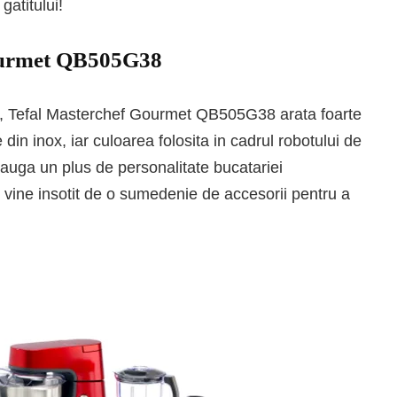
gatitului!
ourmet QB505G38
a sa, Tefal Masterchef Gourmet QB505G38 arata foarte
din inox, iar culoarea folosita in cadrul robotului de
dauga un plus de personalitate bucatariei
 vine insotit de o sumedenie de accesorii pentru a