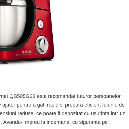
urmet QB505G38 este recomandat tuturor persoanelor
utor pentru a gati rapid si prepara eficient felurile de
siuni reduse, ce poate fi depozitat cu usurinta intr-un
rie. Avandu-l mereu la indemana, cu siguranta pe