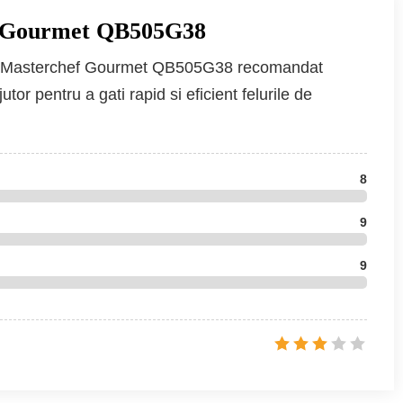
f Gourmet QB505G38
al Masterchef Gourmet QB505G38 recomandat
tor pentru a gati rapid si eficient felurile de
8
9
9