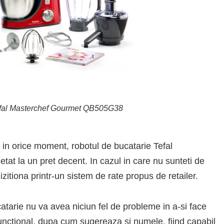
efal Masterchef Gourmet QB505G38
 in orice moment, robotul de bucatarie Tefal
t la un pret decent. In cazul in care nu sunteti de
izitiona printr-un sistem de rate propus de retailer.
atarie nu va avea niciun fel de probleme in a-si face
unctional, dupa cum sugereaza si numele, fiind capabil