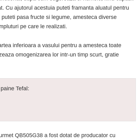
at. Cu ajutorul acestuia puteti framanta aluatul pentru
m puteti pasa fructe si legume, amesteca diverse
luturi pe care le realizati.
partea inferioara a vasului pentru a amesteca toate
lizeaza omogenizarea lor intr-un timp scurt, gratie
paine Tefal:
ourmet QB505G38 a fost dotat de producator cu