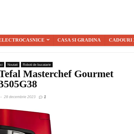
ELECTROCASNICE
CASA SI GRADINA
CADOURI 
ci
Noutati
Roboti de bucatarie
 Tefal Masterchef Gourmet
B505G38
28 decembrie 2023
1