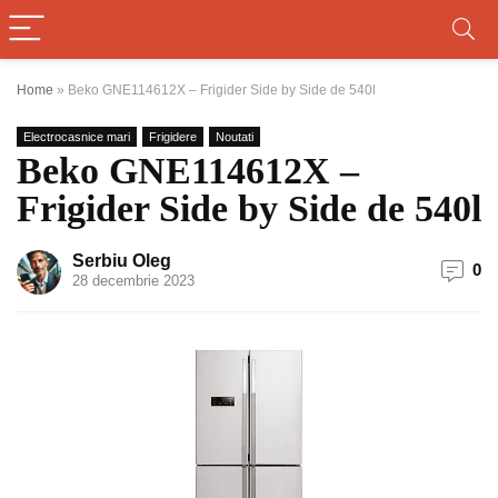
Home
»
Beko GNE114612X – Frigider Side by Side de 540l
Electrocasnice mari
Frigidere
Noutati
Beko GNE114612X –
Frigider Side by Side de 540l
Serbiu Oleg
0
28 decembrie 2023